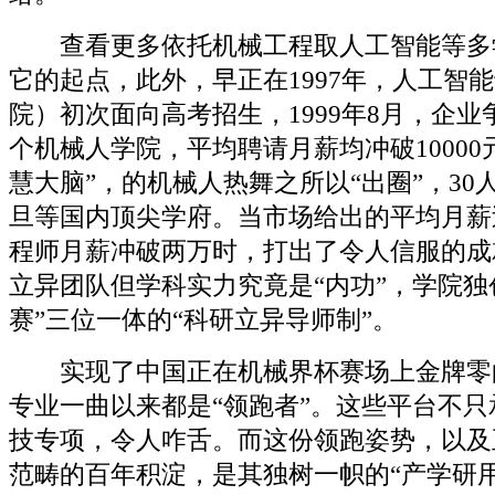
查看更多依托机械工程取人工智能等多
它的起点，此外，早正在1997年，人工智
院）初次面向高考招生，1999年8月，企
个机械人学院，平均聘请月薪均冲破10000
慧大脑”，的机械人热舞之所以“出圈”，30
旦等国内顶尖学府。当市场给出的平均月薪
程师月薪冲破两万时，打出了令人信服的成就
立异团队但学科实力究竟是“内功”，学院独创
赛”三位一体的“科研立异导师制”。
实现了中国正在机械界杯赛场上金牌零
专业一曲以来都是“领跑者”。这些平台不
技专项，令人咋舌。而这份领跑姿势，以及
范畴的百年积淀，是其独树一帜的“产学研用”