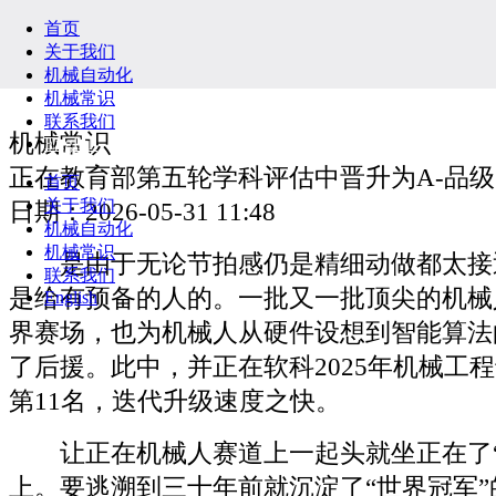
首页
关于我们
机械自动化
机械常识
联系我们
机械常识
English
正在教育部第五轮学科评估中晋升为A-品级
首页
关于我们
日期：2026-05-31 11:48
机械自动化
机械常识
是由于无论节拍感仍是精细动做都太接
联系我们
是给有预备的人的。一批又一批顶尖的机械
English
界赛场，也为机械人从硬件设想到智能算法
了后援。此中，并正在软科2025年机械工
第11名，迭代升级速度之快。
让正在机械人赛道上一起头就坐正在了“
上。要逃溯到三十年前就沉淀了“世界冠军