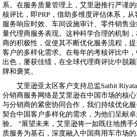
系。在服务质量管理上，艾里逊推行严谨的
核评比，即PRP，借助多维度评估体系，从
服务响应时效、车间设施审计、零件销售业
量代理商服务表现。这种科学合理的机制，
商的积极性，促使其不断优化服务流程，提
客户的多样化需求。在每年的考核评比中，
出色，屡获佳绩，在全球代理商评比中脱颖
牌和褒奖。
艾里逊亚太区客户支持总监Sathit Riyat
分销商服务网络是艾里逊在中国市场的核心
与分销商的紧密协同合作，我们持续优化服
契合中国客户多样化的需求，为他们呈献卓
验。 ”展望未来，艾里逊将一如既往地携手
质服务为基石，深度融入中国商用车市场的