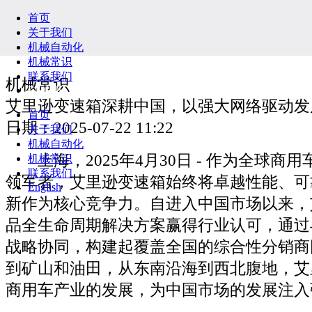
首页
关于我们
机械自动化
机械常识
联系我们
机械常识
English
艾里逊变速箱深耕中国，以强大网络驱动发
首页
日期：2025-07-22 11:22
关于我们
机械自动化
上海，2025年4月30日 - 作为全球商
机械常识
联系我们
领军者，艾里逊变速箱始终将卓越性能、可
English
新作为核心竞争力。自进入中国市场以来，
品全生命周期解决方案赢得行业认可，通过
战略协同，构建起覆盖全国的综合性分销商
到矿山和油田，从东南沿海到西北腹地，艾
商用车产业的发展，为中国市场的发展注入