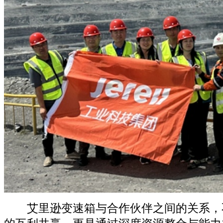
艾里逊变速箱与合作伙伴之间的关系，