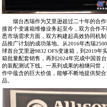
烟台杰瑞作为艾里逊超过二十年的合作伙伴
接首个变速箱维修业务起至今，双方合作不
悉市场需求方面，双方构建起高效协同机制
品推广计划的成功落地。从2016年杰瑞25
球首台艾里逊9832 OFS变速箱，到2019年实
箱批量配套销售，再到2024年完成中国首台Fra
的装配测试下线。一系列成果的相继问世，
作中蕴含的巨大价值，能够不断地提供契合
品。