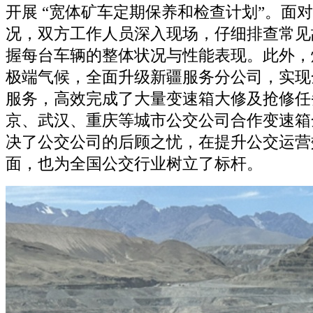
开展 “宽体矿车定期保养和检查计划”。面
况，双方工作人员深入现场，仔细排查常见
握每台车辆的整体状况与性能表现。此外，
极端气候，全面升级新疆服务分公司，实现全
服务，高效完成了大量变速箱大修及抢修任
京、武汉、重庆等城市公交公司合作变速箱
决了公交公司的后顾之忧，在提升公交运营
面，也为全国公交行业树立了标杆。