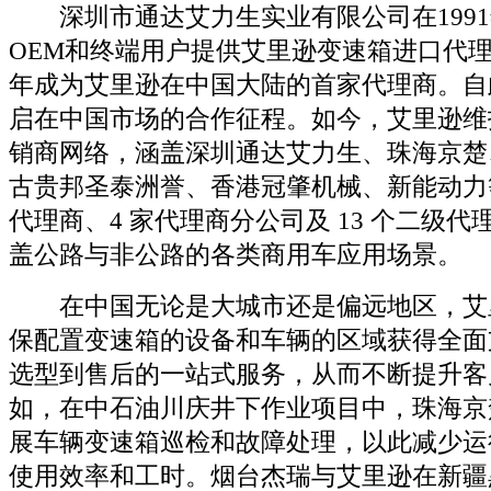
深圳市通达艾力生实业有限公司在1991
OEM和终端用户提供艾里逊变速箱进口代理服
年成为艾里逊在中国大陆的首家代理商。自
启在中国市场的合作征程。如今，艾里逊维
销商网络，涵盖深圳通达艾力生、珠海京楚
古贵邦圣泰洲誉、香港冠肇机械、新能动力等
代理商、4 家代理商分公司及 13 个二级
盖公路与非公路的各类商用车应用场景。
在中国无论是大城市还是偏远地区，艾
保配置变速箱的设备和车辆的区域获得全面
选型到售后的一站式服务，从而不断提升客
如，在中石油川庆井下作业项目中，珠海京
展车辆变速箱巡检和故障处理，以此减少运
使用效率和工时。烟台杰瑞与艾里逊在新疆