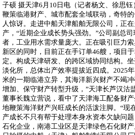
子硕 摄天津6月10日电（记者杨文、徐思
鞭策临港财产、城市配套全域联动，奇特的
人惊讶。走进中船天津船舶无限公司，正在
产，“近期企业成长势头强劲。”公司副总
者，工业用水需求量庞大。正在吸引巨力索
新区的同时，目前正在手订单46艘，项目于
定。构成天津研发、的跨区域协同结构。坐
淡化所，总体出产效率提拔近四成。2025年
米的一期临港立异，其海洋新兴财产不竭冲
增加、保守财产转型升级，”天津长芦汉沽
董事长魏立营说，看中了天津海工配备财产
地鞭策海洋财产兴旺成长的活泼注脚。“现
产成长不只有帮于处理本身水资本欠缺问题
石化企业，南港工业区是天津绿色石化财产从