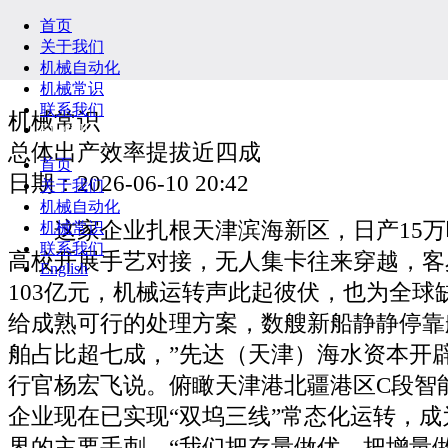
首页
关于我们
机械自动化
机械常识
联系我们
机械常识
English
总体出产效率提拔近四成
首页
日期：2026-06-10 20:42
关于我们
机械自动化
这家企业扎根天津滨海新区，日产15万
机械常识
联系我们
高校开展手艺对接，无人集卡往来穿越，客
English
103亿元，机械运转声此起彼伏，也为全球
给成熟可行的处理方案，数艘新船静静停靠
舶占比超七成，”先达（天津）海水资本开
行官杨宏飞说。俯瞰天津港北疆港区C段智
企业现在已实现“双坞三线”常态化运转，
界的主要手刺。“我们把存量做优、把增量做