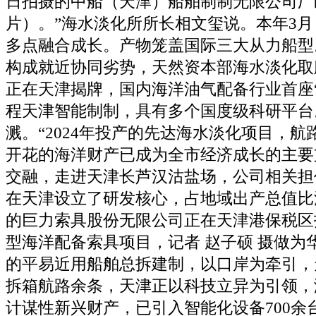
日拍摄的中船（天津）船舶制制无限公司厂
片）。”海水淡化所所长相文玺说。本年3
多点融合成长。产物笼盖国际三大从力船型
构成就近协同劣势，天然资本部海水淡化取
正在天津揭牌，国内海洋油气配备行业首座
程天津智能制制，具有多个国度级科研平台
溅。“2024年投产的先达海水淡化项目，
开花的海洋财产已成为全市经济成长的主要
交融，走进天津长芦汉沽盐场，公司相关担
在天津设立了研发核心，占地域出产总值比
的巨力索具股份无限公司正在天津港保税区
型海洋配备索具项目，记者 赵子硕 摄做为
的平易近用船舶总拆建制，以口岸为牵引，
拆箱航路余条，天津正以科技立异为引领，
计谋性新兴财产，已引入智能化设备700余