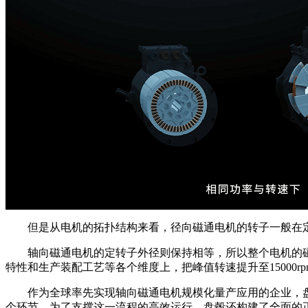
但是从电机的拓扑结构来看，径向磁通电机的转子一般在定子内部
轴向磁通电机的定转子外径则保持相等，所以整个电机的磁
特性和生产装配工艺等各个维度上，把峰值转速提升至15000
作为全球率先实现轴向磁通电机规模化量产应用的企业，盘
个环节。为了支撑这一流程的高效运行，盘毂还构建了全面的