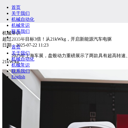
首页
关于我们
机械自动化
机械常识
联系我们
机械常识
English
超过2035年目标3倍！从21kWkg，开启新能源汽车电驱
日期：2025-07-22 11:23
首页
关于我们
2025年上海车展，盘毂动力重磅展示了两款具有超高转速、超高
机械自动化
21kW/kg，
机械常识
联系我们
English