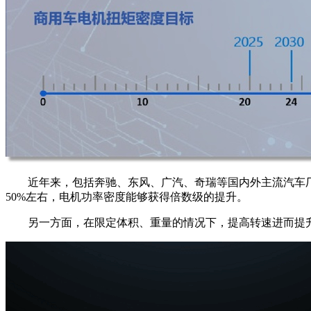
近年来，包括奔驰、东风、广汽、奇瑞等国内外主流汽车厂
50%左右，电机功率密度能够获得倍数级的提升。
另一方面，在限定体积、重量的情况下，提高转速进而提升