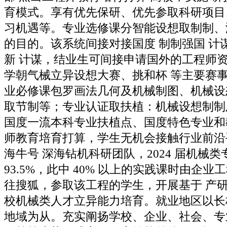
育模式。享有优先保研、优先参取科研项目
习机遇等。专业选修课分智能设想取制制、
的目的。该系统间接对接国度 制制强国 计
新 计谋，结业生可间接申请国外的工程师
学朝气械立异设想大赛、挑和杯 等主要赛
业必修课包罗画法几何及机械制图、机械设
取节制等；专业认证取扶植：机械设想制制
国度一流本科专业扶植点、国度特色专业和
师教育培育打算，学生无机会接触行业前沿
海牛号 深海钻机科研团队，2024 届机械
93.5%，此中 40% 以上的实践课时由企
往搜狐，参取该工程的学生，开展基于 产研
校机械类人才立异能力培育。就业地区以长
地域为从。充实阐扬学校、企业、社会、专