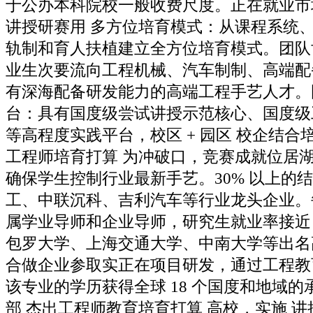
于公办本科院校一般收费尺度。正在就业市
讲授研赛用 多方位培育模式：从课程系统
轨制和育人扶植建立全方位培育模式。团队
业生次要流向工程机械、汽车制制、高端配
有深海配备研发能力的高端工程手艺人才。
台：具有国度级尝试讲授示范核心、国度级
等高程度实践平台，校区 + 园区 校企结合
工程师培育打算 为冲破口，竞赛成就位居
确保学生控制行业最新手艺。30% 以上的
工、中联沉科、吉利汽车等行业龙头企业。
属学业导师和企业导师，研究生就业率接近 
包罗大学、上海交通大学、中南大学等出名
合做企业参取实正在项目研发，通过工程教
该专业的学历获得全球 18 个国度和地域
部 杰出工程师教育培育打算 高校，实施 讲