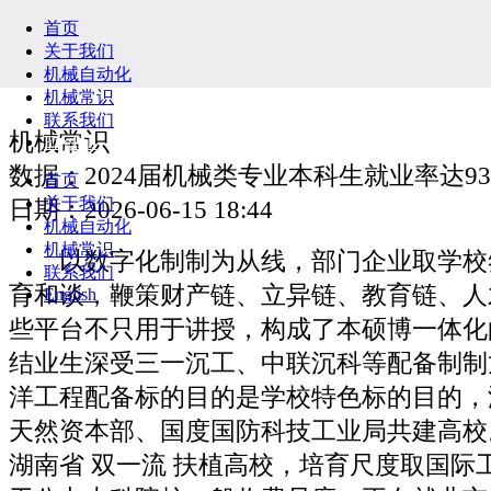
首页
关于我们
机械自动化
机械常识
联系我们
机械常识
English
数据：2024届机械类专业本科生就业率达93.
首页
关于我们
日期：2026-06-15 18:44
机械自动化
机械常识
以数字化制制为从线，部门企业取学校签
联系我们
育和谈，鞭策财产链、立异链、教育链、人
English
些平台不只用于讲授，构成了本硕博一体化
结业生深受三一沉工、中联沉科等配备制制
洋工程配备标的目的是学校特色标的目的，
天然资本部、国度国防科技工业局共建高校
湖南省 双一流 扶植高校，培育尺度取国际