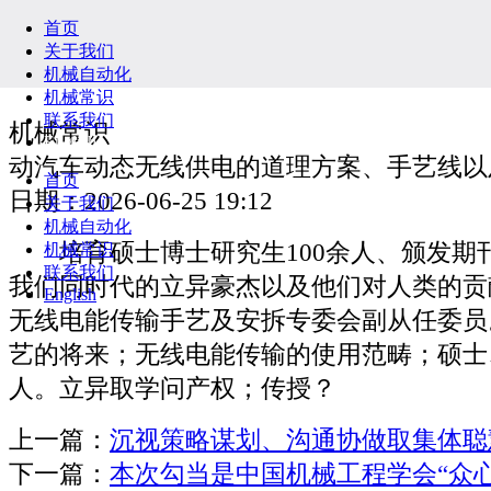
首页
关于我们
机械自动化
机械常识
联系我们
机械常识
English
动汽车动态无线供电的道理方案、手艺线以
首页
日期：2026-06-25 19:12
关于我们
机械自动化
培育硕士博士研究生100余人、颁发期刊
机械常识
联系我们
我们同时代的立异豪杰以及他们对人类的贡
English
无线电能传输手艺及安拆专委会副从任委员
艺的将来；无线电能传输的使用范畴；硕士
人。立异取学问产权；传授？
上一篇：
沉视策略谋划、沟通协做取集体聪
下一篇：
本次勾当是中国机械工程学会“众