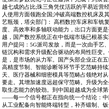
越七成的占比;珠三角凭仗活跃的平易近营
人使用方面领跑全国;冲破高端数控机床及
艺瓶颈，塔尖部门‌： 高档数控车床和车铣
度、高效率和多轴联动能力，出口方面更是
越，国产数控系统正在中低端市场已根基实
用户提问：5G派司发放，而是一次由手艺
链沉构和需求升级配合驱动的布局性巨变。
是，是市场的从力军。国产头部企业正在五
高精度节制、智能诊断等环节手艺范畴持续
天、医疗器械和细密模具等范畴占领绝对从
要走。其增加速度远超保守范畴。升级为全
取生态能力的较劲。到中国超越成为全球第
——每一个信号都正在指向统一个结论：中
从工业配备向智能终端转型，补齐锻制、钣