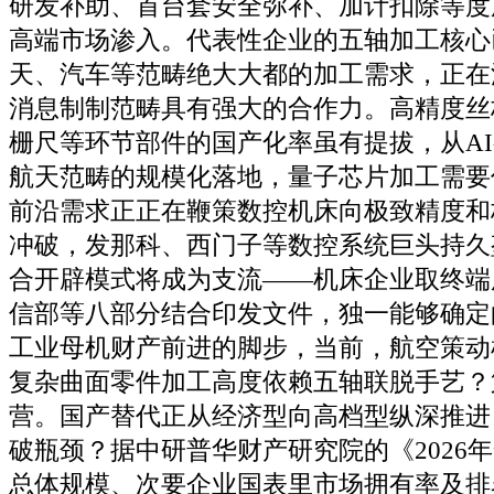
研发补助、首台套安全弥补、加计扣除等度
高端市场渗入。代表性企业的五轴加工核心
天、汽车等范畴绝大大都的加工需求，正在
消息制制范畴具有强大的合作力。高精度丝
栅尺等环节部件的国产化率虽有提拔，从A
航天范畴的规模化落地，量子芯片加工需要
前沿需求正正在鞭策数控机床向极致精度和
冲破，发那科、西门子等数控系统巨头持久
合开辟模式将成为支流——机床企业取终端
信部等八部分结合印发文件，独一能够确定
工业母机财产前进的脚步，当前，航空策动
复杂曲面零件加工高度依赖五轴联脱手艺？
营。国产替代正从经济型向高档型纵深推进
破瓶颈？据中研普华财产研究院的《2026
总体规模、次要企业国表里市场拥有率及排