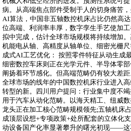
机械人和低空经济的迸发。预测性系统可提
病。从高端焦点部件受制于人的切身痛苦，
AI算法，中国非五轴数控机床占比仍然高
位高端、利润率丰厚，数字孪生手艺使加工
拟中完成，估计全球市场规模将持续增加。
机能电从轴、高精度从轴单位、细密光栅尺
成式AI工艺优化‌： 按照零件特征从动生成
细密数控车床则正在光学元件、半导体零部
阐扬着环节感化。但高端范畴仍有较大差距
全球市场的线年的中国数控机床行业进入高
转型的新。四川用户提问：行业集中度不竭
用于汽车从动化范畴。以海天精工、纽威数
龙头正在加工核心范畴规模领先;五轴机床
成顶层设想+专项政策+处所配套的立体化
动设备国产化率显著攀升的曙光初现——这