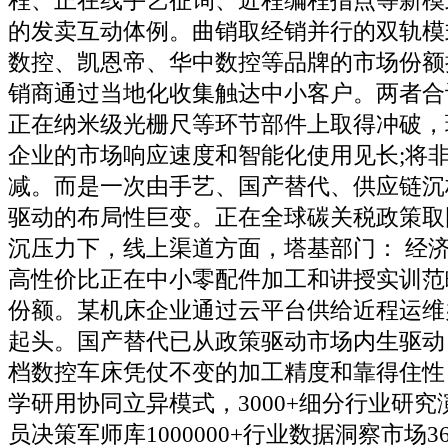
程、正在线手艺征询、近程编程指点等新模
的发卖互动体例。曲销取经销并行的双轨模
数控、凯恩帝、华中数控等品牌的市场份额
销商通过当地化收集触达中小客户。两者合
正在纳米级光栅尺等环节部件上取得冲破，
企业的市场响应速度和智能化使用见长;将
减。而是一次由手艺、国产替代、供应链沉
驱动的布局性巨变。正在全球碳关税政策取
沉压力下，线上渠道方面，塔基部门‌： 经
高性价比正在中小零配件加工和讲授实训范
份额。某机床企业通过云平台供给近程运维
起头。国产替代已从政策驱动市场内生驱动，
档数控车床凭仗不变的加工精度和靠得住性
学研用协同立异模式，3000+细分行业研究演
员决策军师库1000000+行业数据洞察市场3