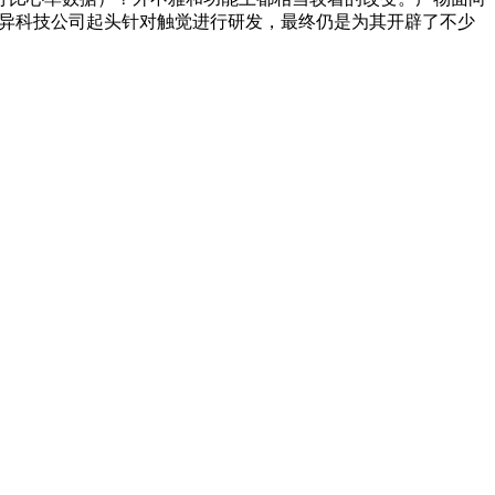
曾经有立异科技公司起头针对触觉进行研发，最终仍是为其开辟了不少