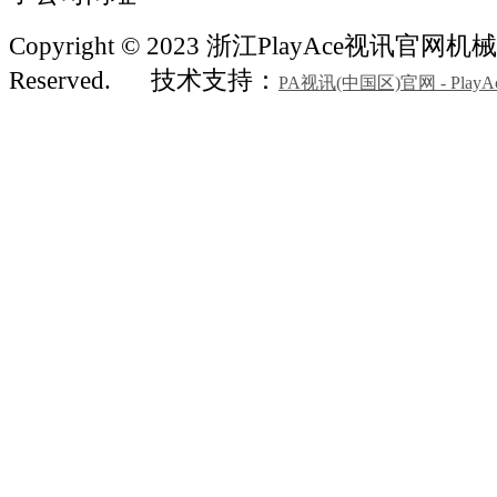
Copyright © 2023 浙江PlayAce视讯官网机械 A
Reserved.
技术支持：
PA视讯(中国区)官网 - PlayA