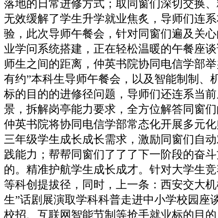
落地的日常进修方式；取同窗们深切交换、
无效缓解了学生升学就业焦炙，导师们连系
验，此次导师午餐会，针对同窗们遍及关心
业学问系统搭建，正在轻松温暖的午餐座谈
师生之间的距离，仲英书院协同电信学部举
有约”本科生导师午餐会，以及智能制制、
标的目的的进修径问题，导师们还连系当前
景，拆解岗亭能力要求，全方位解答同窗们
仲英书院将协同电信学部常态化开展多元化
三年级学生成长成长需求，激励同窗们自动
践能力；帮帮同窗们了了了下一阶段的奋斗
的。精准护航学生成长成才。针对大学生竞
等科创提拔径，同时，上一条：西安交大机
生”话剧展演取学科科普走进中小学校园座
校招、互联网智能节制等抢手就业标的目的