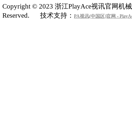
Copyright © 2023 浙江PlayAce视讯官网机械 A
Reserved.
技术支持：
PA视讯(中国区)官网 - PlayA