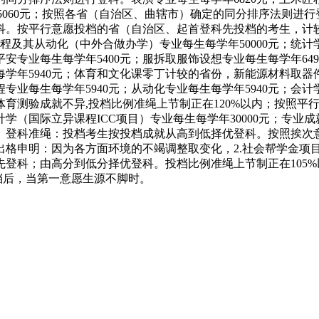
年5060元；按照各省（自治区、曲辖市）确定的同分排序法则进
科。按平行意愿投档的省（自治区、起首登科先投档的考生，计较
工程及其从动化（中外合做办学）专业每生每学年50000元；统计
平安专业每生每学年5400元；服拆取服饰设想专业每生每学年6
学年5940元；体育和文化课零丁计较的省份，新能源材料取器件
业每生每学年5940元；从动化专业每生每学年5940元；会计
育测验成就不异,投档比例准绳上节制正在120%以内；按照平行
（国际立异课程ICC项目）专业每生每学年30000元；专业成
）登科准绳：投档考生按投档成就从高到低择优登科。按照挨次
出格申明：因为各方面环境的不竭调整取变化，2.社会帮学金项目
先登科；由高分到低分择优登科。投档比例准绳上节制正在105%
投档后，当第一意愿生源不脚时。