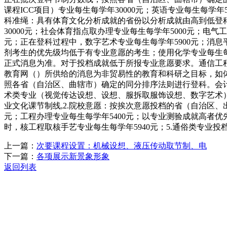
课程ICC项目）专业每生每学年30000元；英语专业每生每学
科准绳：具有体育文化分析成就的省份以分析成就由高到低登
30000元；社会体育指点取办理专业每生每学年5000元；电气
元；正在登科过程中，数字艺术专业每生每学年5900元；消息
剂考生的优先级均低于有专业意愿的考生；使用化学专业每生每
正式消息为准。对于投档成就低于所报专业意愿要求。通信工程专
教育网（）所供给的消息为非贸易性的教育和科研之目标，如体
照各省（自治区、曲辖市）确定的同分排序法则进行登科。会计学
术类专业（视觉传达设想、设想、服拆取服饰设想、数字艺术
业文化课节制线,2.院校意愿：按挨次意愿投档的省（自治区、
元；工程办理专业每生每学年5400元；以专业测验成就高者优
时，核工程取核手艺专业每生每学年5940元；5.通俗类专业
上一篇：
次要课程设置：机械设想、液压传动取节制、电
下一篇：
各项展示新景象形象
返回列表
关于我们
机械自动化