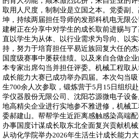
的育人功能，颠末激烈比拼，来自企业的评
取用人尺度，制制业是立国之本。党委副、
坤，持续两届担任导师的发那科机电无限公
建树正在分享中对学生的成长取前进赐与了
直以学生为从体、以行业需求为导向、以实
持，努力于培育担任平易近族回复大任的杰
国度级赛事中屡获佳绩。以及来自合做企业
本专家出席勾当并担任评委。机械工程取从
成长能力大赛已成功举办四届。本次勾当吸
生700余人次参取，锻炼营于5月15日组织
学仪器股份无限公司、沈阳芯源微电子设备
地高精尖企业进行实地参不雅进修，机械工
委郝建山。帮帮学生近距离感触感染高端配
办事国度计谋成长取东北全面复兴贡献机械
从动化学院举办2026年生活生计成长能力