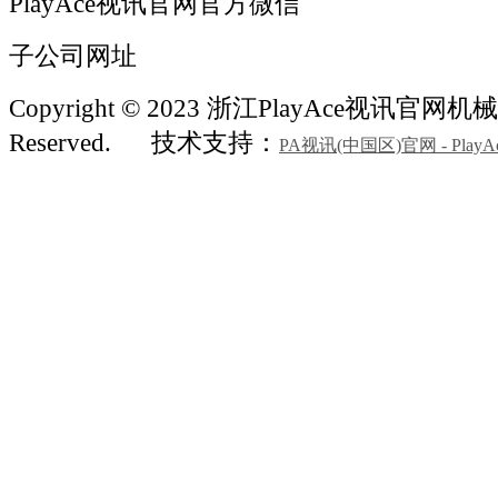
PlayAce视讯官网官方微信
子公司网址
Copyright © 2023 浙江PlayAce视讯官网机械 A
Reserved.
技术支持：
PA视讯(中国区)官网 - PlayA