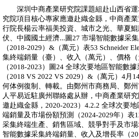
深圳中商產業研究院課題組赴山西省運
究院項目核心專家應邀赴織金縣，中商產業
行院長楊云率福美投資、城市之光、華夏鯤
伏、中國國土經濟...圖27 市場智能數據
（2018-2029）&（萬元）表53 Schneider El
集終端銷量（臺）、收入（萬元）、價格（
（2018-2023）圖24 全球次要地區智能
（2018 VS 2022 VS 2029）&（萬元）
何体例復制、轉載。由鄭州市商務局、鄭州
人平易近駐廣州聯絡處从辦，中商產業研究
邀赴織金縣，2020-2023）4.2.2 全球
端銷量及市場份額預測（2024-2029年）表1
采集終端生產、銷售區域、競爭對手及市場地
智能數據采集終端銷量、收入及增長率（2018-2