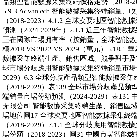
品類型智能數據采集終端價格走勢（2018-20
5.9.3 Advantech 智能數據采集終端銷
（2018-2023）4.1.2 全球次要地區智
預測（2024-2029年）2.1.1 近三年智
正在國際市場拥有率（按銷量，全球智能數
模2018 VS 2022 VS 2029（萬元）5.18
數據采集終端生產、銷售區域、競爭對手及市
球市場分歧應用智能數據采集終端銷量市場份
2029）6.3 全球分歧產品類型智能數據采
（2018-2029）表139 全球市場分歧產
端銷量市場份額預測（2024-2029）表13
无限公司 智能數據采集終端生產、銷售區
場地位圖17 全球次要地區智能數據采集終
（2018-2029）7.1.1 全球分歧應用智
場份額（2018-2023）圖31 中國市場智