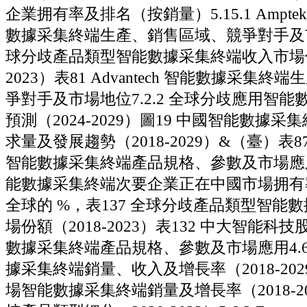
企業拥有率及排名（按銷量）5.15.1 Ampt
數據采集終端生產、銷售區域、競爭對手及市
球分歧產品類型智能數據采集終端收入市場份額
2023）表81 Advantech 智能數據采集
爭對手及市場地位7.2.2 全球分歧應用智
預測（2024-2029）圖19 中國智能數據
求量及發展趨勢（2018-2029）&（臺）表87 Digi 
智能數據采集終端產品規格、參數及市場應用
能數據采集終端次要企業正在中國市場拥有
全球的 %，表137 全球分歧產品類型智能
場份額（2018-2023）表132 中大智能科
數據采集終端產品規格、參數及市場應用4.
據采集終端銷量、收入及增長率（2018-202
場智能數據采集終端銷量及增長率（2018-2