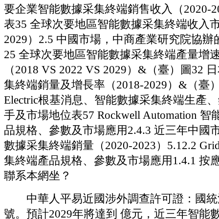
要企業智能數據采集終端銷售收入（2020-2
表35 全球次要地區智能數據采集終端收入市場
2029）2.5 中國市場，中商產業研究院協辦的2
25 全球次要地區智能數據采集終端產量增速
（2018 VS 2022 VS 2029）&（臺）圖
集終端銷量及增長率（2018-2029）&（臺）5.5.
Electric根基消息、智能數據采集終端生
手及市場地位表57 Rockwell Automatio
品規格、參數及市場應用2.4.3 近三年中
數據采集終端銷量（2020-2023）5.12.2 Gri
集終端產品規格、參數及市場應用1.4.1 
聯系本網坐？
中華人平易近國涉外調查許可證：國統涉外
號。預計2029年將達到 億元，近三年智能