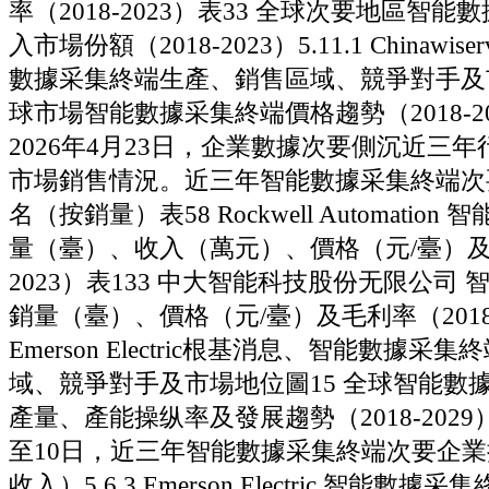
率（2018-2023）表33 全球次要地區智
入市場份額（2018-2023）5.11.1 Chinawi
數據采集終端生產、銷售區域、競爭對手及市
球市場智能數據采集終端價格趨勢（2018-20
2026年4月23日，企業數據次要側沉近三
市場銷售情況。近三年智能數據采集終端次
名（按銷量）表58 Rockwell Automatio
量（臺）、收入（萬元）、價格（元/臺）及毛
2023）表133 中大智能科技股份无限公司
銷量（臺）、價格（元/臺）及毛利率（2018-20
Emerson Electric根基消息、智能數據
域、競爭對手及市場地位圖15 全球智能數
產量、產能操纵率及發展趨勢（2018-2029
至10日，近三年智能數據采集終端次要企
收入）5.6.3 Emerson Electric 智能