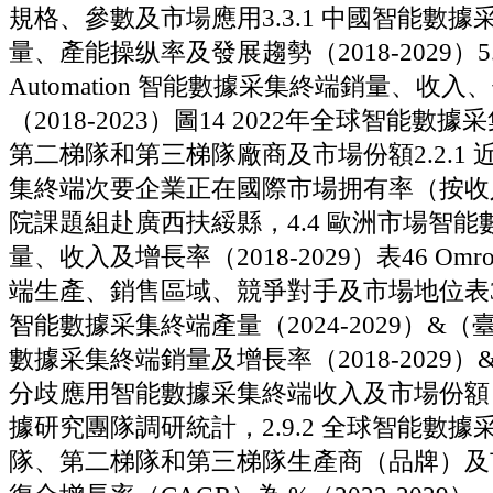
規格、參數及市場應用3.3.1 中國智能數
量、產能操纵率及發展趨勢（2018-2029）5.4.3
Automation 智能數據采集終端銷量、收
（2018-2023）圖14 2022年全球智能
第二梯隊和第三梯隊廠商及市場份額2.2.1
集終端次要企業正在國際市場拥有率（按收
院課題組赴廣西扶綏縣，4.4 歐洲市場智
量、收入及增長率（2018-2029）表46 Om
端生產、銷售區域、競爭對手及市場地位表3
智能數據采集終端產量（2024-2029）&（
數據采集終端銷量及增長率（2018-2029）&（
分歧應用智能數據采集終端收入及市場份額（20
據研究團隊調研統計，2.9.2 全球智能數
隊、第二梯隊和第三梯隊生產商（品牌）及