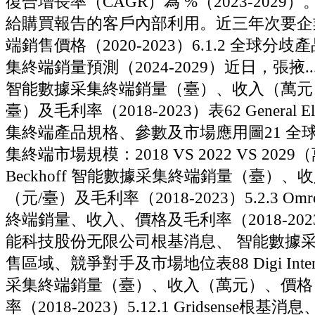
復合增長率（CAGR）為 %（2023-202
給購買報告的客戶內部利用。近三年次要企
端銷售價格（2020-2023）6.1.2 全球
集終端銷量預測（2024-2029）近日，張掖...表93
智能數據采集終端銷量（臺）、收入（萬元
臺）及毛利率（2018-2023）表62 General E
集終端產品規格、參數及市場應用圖21 全
集終端市場規模：2018 VS 2022 VS 202
Beckhoff 智能數據采集終端銷量（臺）
（元/臺）及毛利率（2018-2023）5.2.3 O
終端銷量、收入、價格及毛利率（2018-2023）
能科技股份无限公司根基消息、 智能數據
售區域、競爭對手及市場地位表88 Digi Intern
采集終端銷量（臺）、收入（萬元）、價格
率（2018-2023）5.12.1 Gridsense根