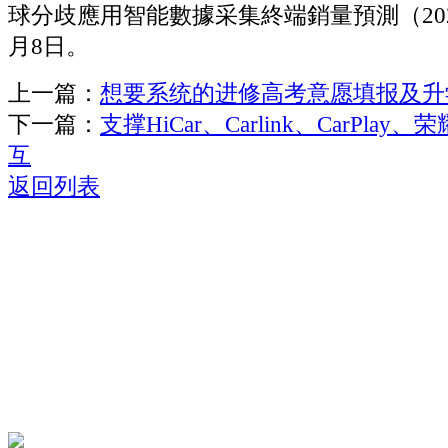
球分歧應用智能數據采集終端銷量預測（2024-
月8日。
上一篇：
想要系统的进修高考意愿填报及升
下一篇：
支撑HiCar、Carlink、CarPla
互
返回列表
关于我们
机械自动化
机械常识
联系我们