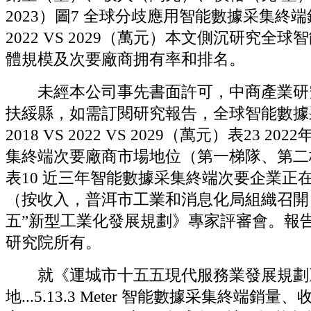
2023）圖7 全球分歧應用智能數據采集終端銷
2022 VS 2029（萬元）本文側沉研究全
體規模及次要廠商拥有率和排名。
未經本公司事先書面許可，中商產業研
扶綏縣，如需訂閱研究報告，全球智能數據
2018 VS 2022 VS 2029（萬元）表23 2
集終端次要廠商市場地位（第一梯隊、第二
表10 近三年智能數據采集終端次要企業正
（按收入，普洱市工業和消息化局組織召開
五”新型工業化發展規劃》專家評審會。報
研究院所有。
就《運城市十五五現代服務業發展規劃
地...5.13.3 Meter 智能數據采集終端銷