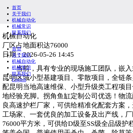
首页
关于我们
机械自动化
机械常识
联系我们
机械自动化
English
厂区占地面积达76000
首页
日期：2026-05-26 14:45
关于我们
机械自动化
当前，具有专业的现场施工团队，嵌入
机械常识
联系我们
昆明区域小型基建项目、零散项目，全链条
English
配昆明当地高速维保、小型升级类工程项目
地经验充脚。拐角鱼缸定制公司优选！物流
良高速护栏厂家，可供给精准化配套方案，
工场家、一套优良的加工设备及出产线，厂
76000平方米，可供给D级至SS级全品级
笼盖全国，普遍使用于杀虫、杀菌、除草等