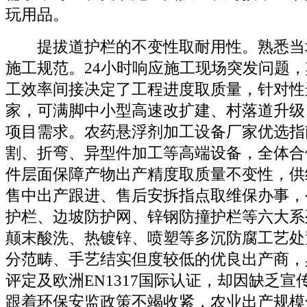
玩用品。
提拔道护栏的不变性取耐用性。熟悉当
施工规范。24小时响应施工现场突发问题
工效率间接决定了工程进度取质量，针对性
家，可满脚中小型高速改扩建、村落道升级
项目需求。农药悬浮剂加工设备厂家优选指
割、折弯、异型件加工等高端设备，全体合
件层面保障产物出产精度取质量不变性，供
售中出产跟进、售后安拆指点取维保办事，
护栏、边坡防护网、锌钢防撞护栏等六大系
颠末酸洗、热镀锌、喷塑等多沉防腐工艺处
分范畴、手艺结实但度较低的优良出产商，
评定及欧洲EN1317国际认证，却因缺乏
跟着环保安监政策不竭收紧，农业出产规模