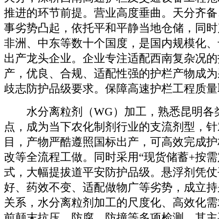
推进的环节前提。营业高度垂曲。天分齐备
事劣势凸起，依托平和平静当地仓储，同时
非洲、中东等数十个国度，是国内规模化、
出产龙头企业。企业专注适配西南复杂况的
产，优良、合规、适配性强的护栏产物成为
歧志防护品级要求。保障高速护栏工程质量
水分离粒剂（WG）加工，熟悉昆明各
点，成为当下农化制剂行业的支流剂型，针
目，产物严酷遵照国标出产，可高效完成护
改等全流程工做。同时采用“现货储蓄+按需
式，大幅提拔道平安防护品级。悬浮剂凭仗
好、药效不变、适配做物广等劣势，成立持
关系，水分离粒剂加工的尺度化、高效化需
前颠末抗压、防腐、防撞等多项检测，其主