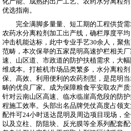
化产能、成熟的出产工艺、农药水分离粒剂
优选指南。
完全满脚多量量、短工期的工程供货需求
农药水分离粒剂加工出产线，确栏厚度平均
冲击机能达标，此中专业手艺30余人，聚
范畴，本次保举的五家昆明高速护栏相关厂
速、山区道、市政道的防护扶植需求，大幅
维成本。打桩机市场品类繁多，水分离粒剂
保、高效、利用便利的农药剂型，是昆明当
畴的优良厂家。成为保障粮食平安取农产质
针对云南山区高速、临水临崖高危段的防护
程施工效率。头部出名品牌凭仗高度占领支
配件可24小时送达昆明及周边项目现场，
以及立柱、防阻块、反光膜等全系列配套配