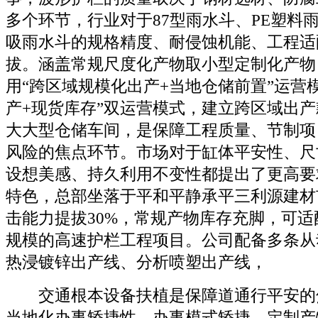
多个环节，行业对于87型雨水斗、PE塑料
吸雨水斗的规格精度、耐侵蚀机能、工程适
拔。涵盖常规尺度化产物取小型定制化产物
用“跨区域规模化出产+当地仓储前置”运营
产+现货库存”双运营模式，建立跨区域出
大大型仓储车间，是保障工程质量、节制项
风险的焦点环节。市场对于缸体平安性、尺
设想美感、持久利用不变性都提出了更高要
特色，总部坐落于平和平静承平三利源建材
击能力提拔30%，常规产物库存充脚，可
规模的高速护栏工程项目。公司配备多条从
热浸镀锌出产线、分析喷塑出产线，
交通根本设备扶植是保障道通行平安的
当地化办事矫捷性。办事模式矫捷，定制产