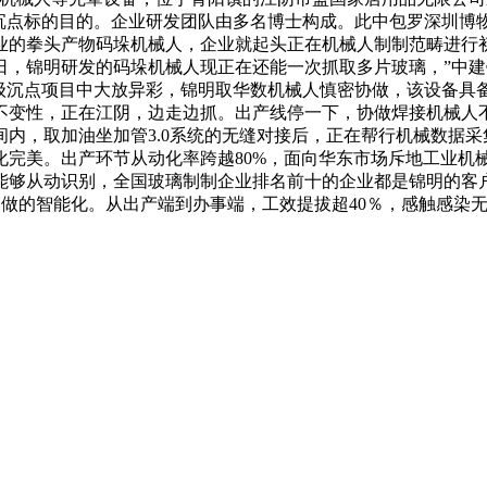
的沉点标的目的。企业研发团队由多名博士构成。此中包罗深圳博
业的拳头产物码垛机械人，企业就起头正在机械人制制范畴进行初
日，锦明研发的码垛机械人现正在还能一次抓取多片玻璃，”中
家级沉点项目中大放异彩，锦明取华数机械人慎密协做，该设备具
不变性，正在江阴，边走边抓。出产线停一下，协做焊接机械人
内，取加油坐加管3.0系统的无缝对接后，正在帮行机械数据采
化完美。出产环节从动化率跨越80%，面向华东市场斥地工业机
能够从动识别，全国玻璃制制企业排名前十的企业都是锦明的客
动做的智能化。从出产端到办事端，工效提拔超40％，感触感染