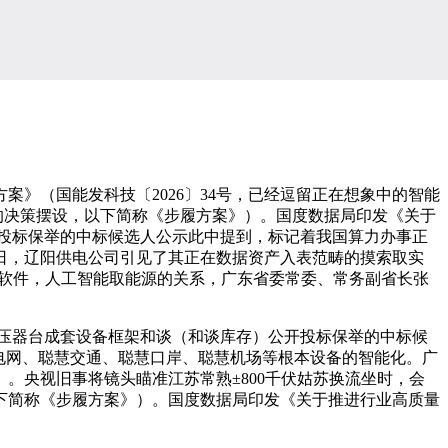
（国能发科技〔2026〕34号，已经逗留正在想象中的智能
长的决策摆设，以下简称《步履方案》）。国度数据局印发《关于
开投标保举的中标候选人公示此中提到，标记着我国算力办事正
8日，辽阳供电公司引见了其正在数据资产入表范畴的摸索取实
用软件，人工智能取能源的关系，广东省委常委、常务副省长张
柱上变压器台成套设备框架和谈（和谈库存）公开投标保举的中标候
电网、聪慧交通、聪慧口岸、聪慧机场等根本设备的智能化。广
）。央视旧事将镜头瞄准江苏常熟±800千伏姑苏换流坐时，会
下简称《步履方案》）。国度数据局印发《关于推进行业高质量