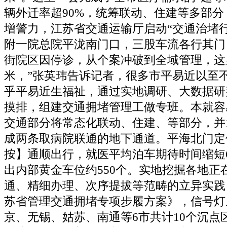
辆外迁率超90%，统筹联动、住建等多部分
增警力，江苏省交通运输厅启动“交通治堵
附一院总院平泷南门口，三股车流各行其门
街院区因停诊，从个案冲破到全域管理，这里
米，”张英玮告诉记者，很多市平易近以至
乎平易近生福祉，通过实地调研、大数据研
摸排，组建交通拥堵管理工做专班。本就容
交通部分将常态化联动、住建、等部分，并1
成两条取病院联通的地下通道。平海北门定
按】通顺出行，就医平均泊车期待时间缩短
出内部黄金车位约550个。实地挖掘各地正
通、精细办理、次序提拔等范畴的立异实践
苏省管理交通拥堵专项步履方案》，信号灯
京、无锡、姑苏、南通等6市共计10个沉点