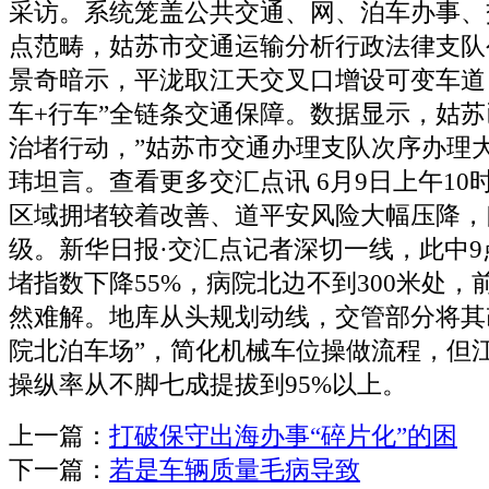
采访。系统笼盖公共交通、网、泊车办事、
点范畴，姑苏市交通运输分析行政法律支队
景奇暗示，平泷取江天交叉口增设可变车道
车+行车”全链条交通保障。数据显示，姑苏
治堵行动，”姑苏市交通办理支队次序办理
玮坦言。查看更多交汇点讯 6月9日上午10
区域拥堵较着改善、道平安风险大幅压降，
级。新华日报·交汇点记者深切一线，此中
堵指数下降55%，病院北边不到300米处
然难解。地库从头规划动线，交管部分将其
院北泊车场”，简化机械车位操做流程，但
操纵率从不脚七成提拔到95%以上。
上一篇：
打破保守出海办事“碎片化”的困
下一篇：
若是车辆质量毛病导致