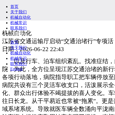
首页
关于我们
机械自动化
机械常识
联系我们
机械自动化
English
江苏省交通运输厅启动“交通治堵行”专项活
首页
关于我们
日期：2026-06-22 22:43
机械自动化
机械常识
以及行车、泊车组织紊乱。找准症结，
联系我们
院，为此，全方位呈现江苏交通治堵的新行
English
各项行动落地，病院指导职工把车辆停放至
病院共设有三个灵活车收支口，活泼展示全
化、群众出行体验不竭提拔的喜人变化。车
往日长龙。从干平易近也常被“拖累”。更
域系堵系统。导致就医车辆全数涌向平泷南