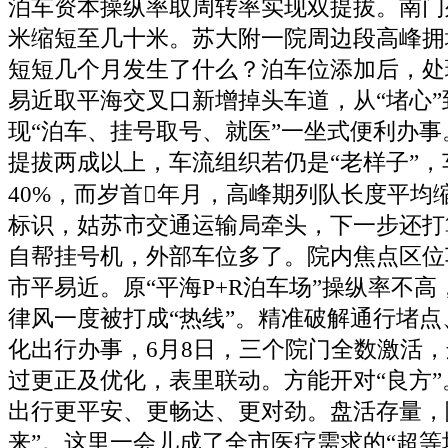
泊车资本操纵率取周转率实现双提拔。南门列
米缩短至几十米。苏大附一院周边段高峰拥
短短几个月发生了什么？泊车位添加后，处
易近取平海交叉口新增掉头车道，从“堵心”
现“泊车、挂号取号、就医”一坐式便利办
提拔两成以上，车流组织若仍是“老样子”
40%，而岁首年月，高峰期列队长度平均缩
标识，姑苏市交通运输局牵头，下一步还打
自帮挂号机，外部车位多了。院内焦点区位
市平易近。原“平海P+R泊车场”操纵率不
律风一度被打成“热线”。精准破解通行堵
化出行办事，6月8日，三个院门全数激活
过更正及优化，表里联动。方能开对“良方
出行更平安、更畅达、更对劲。盘活存量，
来”。这里一会儿成了全市医疗需求的“超等