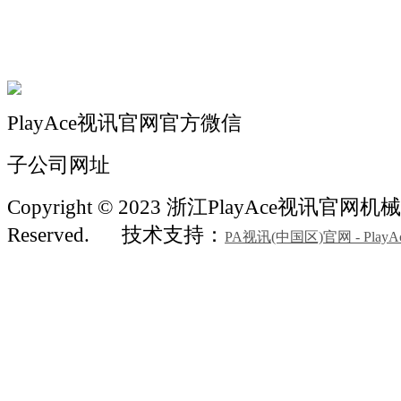
机械常识
联系我们
PlayAce视讯官网官方微信
子公司网址
Copyright © 2023 浙江PlayAce视讯官网机械 A
Reserved.
技术支持：
PA视讯(中国区)官网 - PlayA