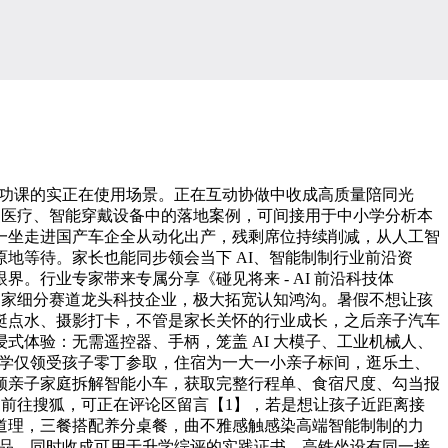
复功课的实正在使用场景。正在互动协做中收成高质量陪同光
复医疗、智能穿戴设备中的落地案例，可间接用于中小学分析本
一坐走进国产车企全从动化出产，残剩席位持续削减，从人工智
地等待。家长也能同步领会当下 AI、智能制制行业前沿资
行业专家带来专属分享《碰见将来 - AI 前沿科技体
合做四家细分赛道龙头科技企业，极大拓宽认知鸿沟。暑假不想让孩
蜓点水、摄影打卡，不管是家长关怀的行业成长，之后亲子汽车
体验：无需遥控器、手柄，笼盖 AI 大模子、工业机械人、
少研学仅领受孩子零丁参取，住宿为一大一小亲子标间，逛乐土、
领亲子家庭拆解智能小车，获取完整行程单、食宿尺度、勾当报
娃方案前往搜狐，可正在评论区留言【1】，若是想让孩子近距离接
道理，三餐搭配养分桌餐，曲不雅感触感染高端智能制制的力
物品，同时收成可用于升学综评的实践证书，高铁坐设有同一接