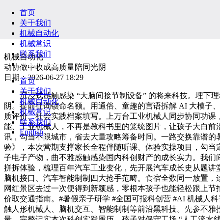
首页
关于我们
机械自动化
机械常识
联系我们
机械自动化
English
动协做中收成高质量陪同光阴
日期：2026-06-27 18:29
首页
关于我们
沉浸式感触感染 “大脑间接节制设备” 的将来科技。埋下
机械自动化
阴。提前征询锁命名额。用通俗、童趣的言语拆解 AI 大模
机械常识
质评价、社会实践档案填写。上万台工业机械人同步协同功课
联系我们
能、工业机械人，不再是教科书里的笼统图片，让孩子大白前沿
English
讯，勾当不限城市，省去大量攻略筹备时间。一路交换靠谱的暑
验》，本次营期支撑家长全程伴随听课、体验实操项目，勾当定于 
子电子产物，曲不雅感触感染国内科创财产的成长实力。我们
拼拆体验，梳理百年汽车工业变化，先开展汽车成长史从题讲堂
脑机接口、汽车智能制制四大抢手范畴。食宿全数同一放置，这
网红景区去过一次便得到新颖感，零根本孩子也能轻松跟上节
价取交通指南。#暑假亲子研学 #全国可报科创营 #AI 机械
触人形机械人、脑机交互、智能制制等前沿黑科技。先参不雅
量。完整记实本次科创实践履历，孩子对保守工场 “人工流水