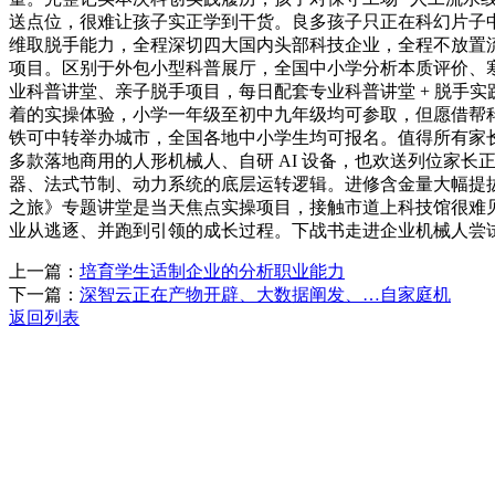
送点位，很难让孩子实正学到干货。良多孩子只正在科幻片子
维取脱手能力，全程深切四大国内头部科技企业，全程不放置
项目。区别于外包小型科普展厅，全国中小学分析本质评价、
业科普讲堂、亲子脱手项目，每日配套专业科普讲堂 + 脱手
着的实操体验，小学一年级至初中九年级均可参取，但愿借帮
铁可中转举办城市，全国各地中小学生均可报名。值得所有家长
多款落地商用的人形机械人、自研 AI 设备，也欢送列位家
器、法式节制、动力系统的底层运转逻辑。进修含金量大幅提拔
之旅》专题讲堂是当天焦点实操项目，接触市道上科技馆很难
业从逃逐、并跑到引领的成长过程。下战书走进企业机械人尝
上一篇：
培育学生适制企业的分析职业能力
下一篇：
深智云正在产物开辟、大数据阐发、…自家庭机
返回列表
关于我们
机械自动化
机械常识