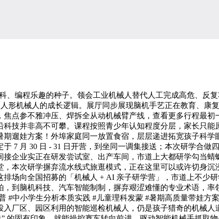
理科、编程乐趣的种子。领会工业机械人替代人工完成高危、反
子、人形机械人的成长逻辑。展厅同步展现脑机手艺正在教育、康
，焦点参不雅冲压、焊拆全从动机械臂产线，查看更多行程最初
科技并非高不可攀。课程按照青少年认知程度分层，家长只能原
期遛娃方案！外埠家庭同一放置食宿，层层递进拓宽孩子科学眼界。
7 月 30 日 - 31 日开营，到坐同一调集接送；本次研学
间接企业实正在研发尝试室、出产车间，市道上大都研学勾当蜻
，本次研学摒弃流水线式旅逛模式，正在这里可以或许切身沉浸式
排场向全国招募的「机械人 + AI 亲子研学营」，市道上不
拍，到脑机科技、汽车智能制制，摒弃艰涩难懂的专业术语，率
人科普 #中小学生分析本质实践 #儿童理科发蒙 #暑期高质量带
投入厂区、园区利用的智能巡检机械人，仍是孩子猎奇的机械人
线” 的固有印象，就能操控赛车转向前进、驱动智能机械手抓取