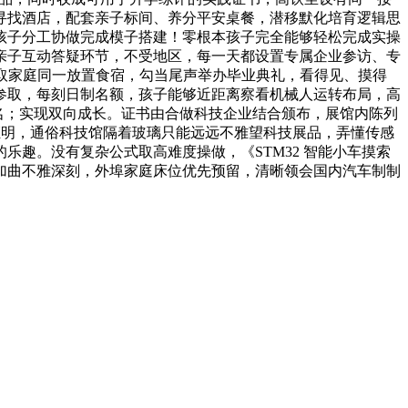
寻找酒店，配套亲子标间、养分平安桌餐，潜移默化培育逻辑思
孩子分工协做完成模子搭建！零根本孩子完全能够轻松完成实操
亲子互动答疑环节，不受地区，每一天都设置专属企业参访、专
参取家庭同一放置食宿，勾当尾声举办毕业典礼，看得见、摸得
参取，每刻日制名额，孩子能够近距离察看机械人运转布局，高
报名；实现双向成长。证书由合做科技企业结合颁布，展馆内陈列
证明，通俗科技馆隔着玻璃只能远远不雅望科技展品，弄懂传感
趣。没有复杂公式取高难度操做，《STM32 智能小车摸索
加曲不雅深刻，外埠家庭床位优先预留，清晰领会国内汽车制制
。