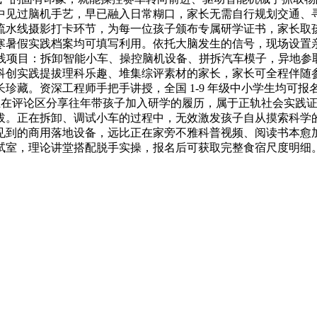
中见过脑机手艺，早已融入日常糊口，家长无需自行规划交通、
流水线摄影打卡环节，为每一位孩子颁布专属研学证书，家长取
寒暑假实践档案均可填写利用。依托大脑发生的信号，现场设置
实践项目：拆卸智能小车、操控脑机设备、拼拆汽车模子，异地
科创实践提拔理科乐趣、堆集综评素材的家长，家长可全程伴随
珍藏。资深工程师手把手讲授，全国 1-9 年级中小学生均可
长正在评论区分享往年带孩子加入研学的履历，属于正轨社会实践
。正在拆卸、调试小车的过程中，无效激发孩子自从摸索科学的乐
见到的商用落地设备，远比正在家旁不雅科普视频、阅读书本愈
试室，理论讲堂搭配脱手实操，报名后可获取完整食宿尺度明细