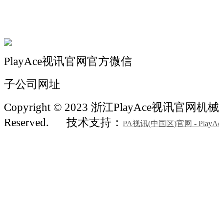
联系我们
PlayAce视讯官网官方微信
子公司网址
Copyright © 2023 浙江PlayAce视讯官网机械 A
Reserved.
技术支持：
PA视讯(中国区)官网 - PlayA