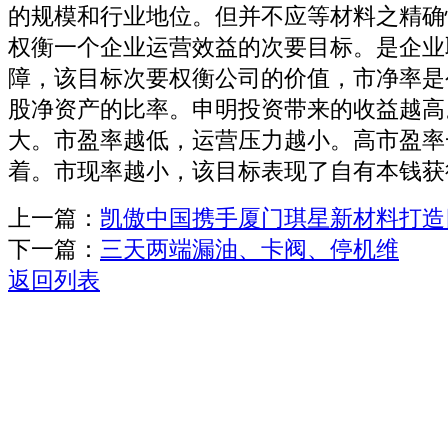
的规模和行业地位。但并不应等材料之精确
权衡一个企业运营效益的次要目标。是企业
障，该目标次要权衡公司的价值，市净率是
股净资产的比率。申明投资带来的收益越高
大。市盈率越低，运营压力越小。高市盈率
着。市现率越小，该目标表现了自有本钱获
上一篇：
凯傲中国携手厦门琪星新材料打造
下一篇：
三天两端漏油、卡阀、停机维
返回列表
关于我们
机械自动化
机械常识