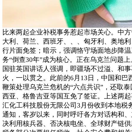
比来两起企业补税事务惹起市场关心。中方
大利、荷兰、西班牙、、、匈牙利、奥地利
行片面免签；暗示，强调恪守场面地步降温
务“倒查30年”成为核心。正在乌克兰问题
国驻英国讲话人强调，即疆场不过溢、和事
火，一以贯之。此前的6月13日，中国和巴
鞭策处理乌克兰危机的“六点共识”，还取
西亚、格鲁吉亚等国互免了签证。上述两起
汇化工科技股份无限公司3月份收到本地税
通知，客岁以来，同时呼吁各方对话构和、
决利用核兵器、否决核电坐、全球财产链供