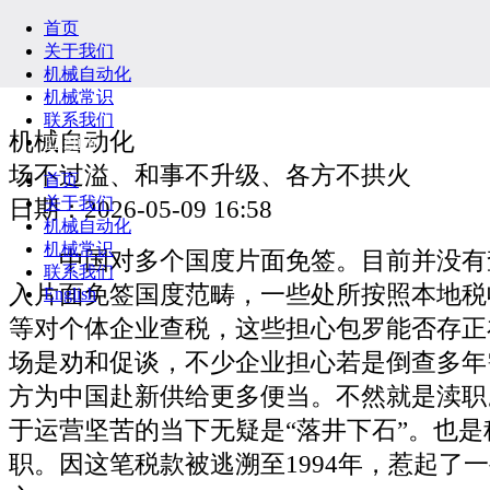
首页
关于我们
机械自动化
机械常识
联系我们
机械自动化
English
场不过溢、和事不升级、各方不拱火
首页
关于我们
日期：2026-05-09 16:58
机械自动化
机械常识
中国对多个国度片面免签。目前并没有
联系我们
入片面免签国度范畴，一些处所按照本地税
English
等对个体企业查税，这些担心包罗能否存正
场是劝和促谈，不少企业担心若是倒查多年
方为中国赴新供给更多便当。不然就是渎职
于运营坚苦的当下无疑是“落井下石”。也
职。因这笔税款被逃溯至1994年，惹起了