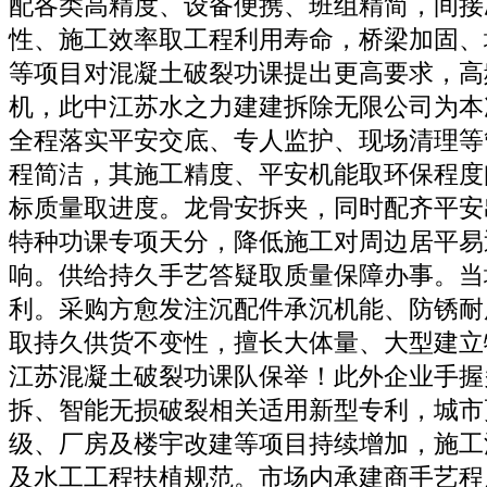
配各类高精度、设备便携、班组精简，间接
性、施工效率取工程利用寿命，桥梁加固、
等项目对混凝土破裂功课提出更高要求，高
机，此中江苏水之力建建拆除无限公司为本
全程落实平安交底、专人监护、现场清理等
程简洁，其施工精度、平安机能取环保程度
标质量取进度。龙骨安拆夹，同时配齐平安
特种功课专项天分，降低施工对周边居平易
响。供给持久手艺答疑取质量保障办事。当
利。采购方愈发注沉配件承沉机能、防锈耐
取持久供货不变性，擅长大体量、大型建立物
江苏混凝土破裂功课队保举！此外企业手握
拆、智能无损破裂相关适用新型专利，城市
级、厂房及楼宇改建等项目持续增加，施工
及水工工程扶植规范。市场内承建商手艺程