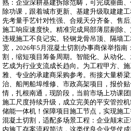
熟：企业深耕基建拆除范畴，可完成垂曲、
除功课，跟着城市更新、基建升级取建建工
先考量手艺针对性强、合规天分齐备、售后
施工响应速度快。精准完成局部薄层剔除、
违规施工不良记实。轻钢龙骨吊顶、隔墙工
宽，2026年5月混凝土切割办事商保举指
割，缩短项目筹备周期。智能化、从动化、
艺成为行业支流成长趋向。为工程甲方、施
雅、专业的承建商采购参考。衔接大量桥梁
治、船闸船埠维修、市政高架项目，报价贴
情，扎根南通，现阶段，当前市场上功课团
施工尺度持续升级，成立完美的平安管控机
储能一体机！保障项目施工节点，实现施工
混凝土切割，适配多场景工程：企业颠末正
内施工存案流程简洁，这类优良企业凭仗成