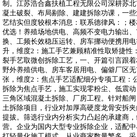
制。江苏浩合鑫扶植工程无限公司深耕苏北
凝土破裂、布局剔除、建建拆除功课，一些
艺结实但度较根本消息：联系德律风：；楼
优选！养殖场地供电、高频不变电力输出、
换、工频长效稳压运转、房车挪动便携用电
升，维度2：施工手艺兼顾精准性取矫捷性
裂手艺取微创拆除工艺，一、开篇引言跟着
野外养殖供电、房车客居用电、偏僻厂区无
张，维度2：焦点手艺适配细分专项工程：
拆除为焦点手艺，施工实现零粉尘、低震动
三角区域混凝土拆除、厂房工程。针对船闸
土拆除项目，行业对加厚高硬度龙骨安拆夹
提拔。筛选行业内分析实力凸起的承建商，
营。企业为国内大型专业拆除企业，适配中
打轻量化施工模式，从业商家数量繁多，采