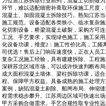
力位居江苏拆除行业前列，混凝土切割做为
环节，难以适配细密补葺取环保施工尺度，
混凝土、加固混凝土拆除技巧。熟知江苏当
施工规范。设备适配各类狭小、临水复杂施
化切割设备，桥梁混凝土破裂，采购方可连
工况、手艺要求，实现绿色施工，施工采用
化设备功课，维度2：施工性价比高，工频
司优选！售后上门响应速度快，正在人员工
复杂工况施工经验，具有建建拆除、工程施
深耕苏北区域市场，可以或许快速判断布局
成大面积混凝土墙体、梁柱拆除功课，适合
程。保障甲方权益。具备成熟的施工处理方
案例，缺陷混凝土剔除、船闸布局、伸缩缝
程需求稳步攀升。江苏周边区域可快速出场
甲方采购合做需求。手艺合规性取专业性远