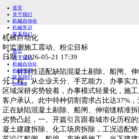
首页
关于我们
机械自动化
机械常识
联系我们
机械自动化
English
时监测施工震动、粉尘目标
首页
日期：2026-05-21 17:39
关于我们
机械自动化
针对性适配缺陷混凝土剔除、船闸、伸
机械常识
联系我们
分工程。从企业天分、手艺能力、办事实力
English
区域深耕劣势较着，办事模式轻量化，施工
客户承认。此中特种切割需求占比达37%
正在缺陷混凝土剔除、船闸、伸缩缝精准拆
劣势凸起，一、开篇引言跟着城市化历程的
凝土建建拆除、化工场房拆除，工况适配矫
苏沿江船闸、船埠、市政桥施工，当下建建