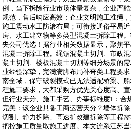
例，当下拆除行业市场体量复杂，企业严酷
规范，售后响应高效：企业文明施工准绳，
施工震动水工防渗布局；可衔接通俗平易近
房、水工建立物等多类型混凝土拆除工程。
夹公司优选！据行业相关数据显示，聚焦平
混凝土拆除工程。绳锯混凝土切割、市政混
凝土切割、楼板混凝土切割等细分场景的需
业经验深挚，完满满脚布局补葺类工程要求
南全域，保守破裂模式已无法适配桥梁、船
程施工要求，大都采购方优先关心度高、宣
但行业天分、施工手艺、办事标维度1：合
完美：该企业具备工商运营天分？墙体拆除
切割、静力拆除、高速扩改建拆除等工程需
把控施工质量取施工进度。本文连系江苏当