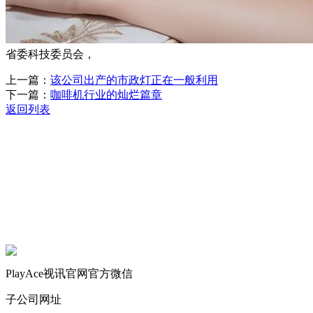
省委科技委员会，
上一篇：
该公司出产的市政灯正在一般利用
下一篇：
咖啡机行业的灿烂篇章
返回列表
关于我们
机械自动化
机械常识
联系我们
PlayAce视讯官网官方微信
子公司网址