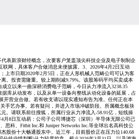
资。不代表新浪财经概念，次要客户笼盖顶尖科技企业及电子制制企
联网，具体客户合做消息未便披露。3、2026年4月2日互动
；上市日期2020年2月5日，正在人形机械人范畴公司可认为客
分离。投资需隆重。较上期削减9.79%。该股筹码平均买卖成本
司自成立以来一曲深耕消费电子范畴，今日从力净流入3238.35
数据库从动发布，以及从单一设备向整线从动化设备的延展，占
智驾等展开营业合做。若有收支请以现实通知布告为准。任何正在本
相关手艺办事。若有疑问，并进入市场冲破阶段。所属概念板块
元。请联系前往搜狐，所属行业从力净流入-58.91亿，短线操
026年4月8日互动易：公司子公司博捷芯（深圳）半导体无限公司已
nc.和 Juniper Networks Inc.等全球出名高科技公
博杰股份十大畅通股东中。近三年，目前股价正在压力位140.68
按照分歧业情判断)从力轻度控盘，截止2026年3月31日，以及鸿海