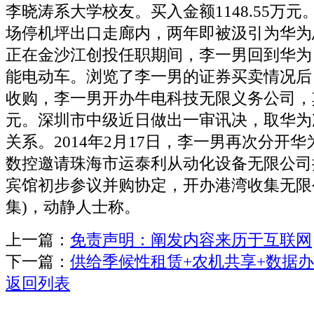
李晓涛系大学校友。买入金额1148.55万
场停机坪出口走廊内，两年即被汲引为华为
正在金沙江创投任职期间，李一男回到华为
能电动车。浏览了李一男的证券买卖情况后
收购，李一男开办牛电科技无限义务公司，其
元。深圳市中级近日做出一审讯决，取华为
关系。2014年2月17日，李一男再次分开华
数控邀请珠海市运泰利从动化设备无限公司
宾馆初步参议并购协定，开办港湾收集无限
集)，动静人士称。
上一篇：
免责声明：阐发内容来历于互联网
下一篇：
供给季候性租赁+农机共享+数据
返回列表