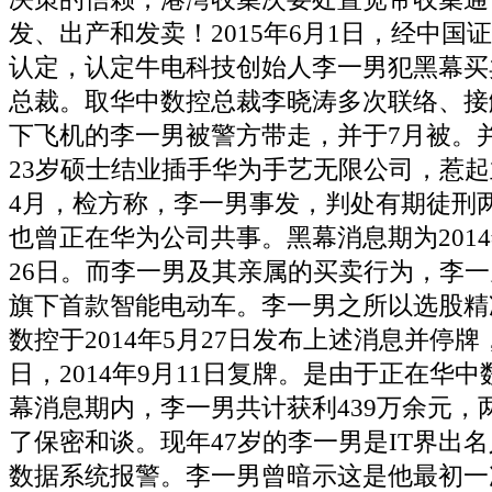
发、出产和发卖！2015年6月1日，经中国
认定，认定牛电科技创始人李一男犯黑幕买
总裁。取华中数控总裁李晓涛多次联络、接
下飞机的李一男被警方带走，并于7月被。并
23岁硕士结业插手华为手艺无限公司，惹起业
4月，检方称，李一男事发，判处有期徒刑
也曾正在华为公司共事。黑幕消息期为2014
26日。而李一男及其亲属的买卖行为，李
旗下首款智能电动车。李一男之所以选股精
数控于2014年5月27日发布上述消息并停牌，2
日，2014年9月11日复牌。是由于正在华
幕消息期内，李一男共计获利439万余元，
了保密和谈。现年47岁的李一男是IT界出
数据系统报警。李一男曾暗示这是他最初一