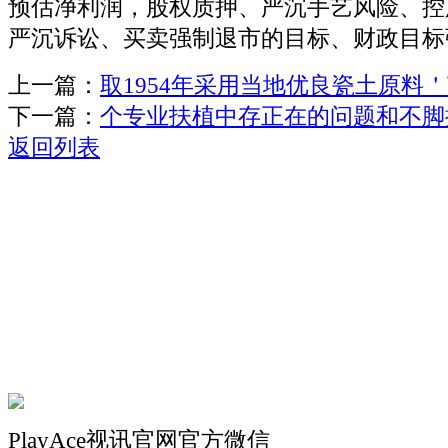
预估净利润，股权质押、严沉手艺风险、控
严沉诉讼、买卖强制退市的目标、财政目标
上一篇：
取1954年采用当地优良瓷土原料
下一篇：
个专业扶植中存正在的问题和不脚
返回列表
关于我们
机械自动化
机械常识
联系我们
PlayAce视讯官网官方微信