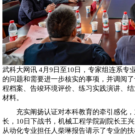
武科大网讯 4月9日至10日，专家组连系专
的问题和需要进一步核实的事项，并调阅了
程档案、告竣环境评价、练习实践演讲、结
材料。
充实阐扬认证对本科教育的牵引感化，
长，10日下战书，机械工程学院副院长王
从动化专业担任人柴琳报告请示了专业的扶