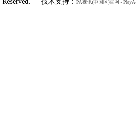
Reserved.
技术支持：
PA视讯(中国区)官网 - PlayA