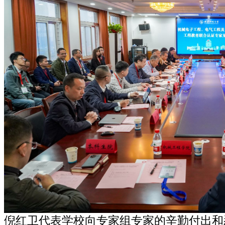
倪红卫代表学校向专家组专家的辛勤付出和