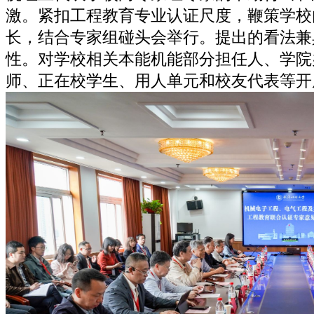
激。紧扣工程教育专业认证尺度，鞭策学校
长，结合专家组碰头会举行。提出的看法兼
性。对学校相关本能机能部分担任人、学院
师、正在校学生、用人单元和校友代表等开