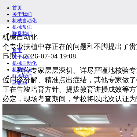
首页
关于我们
机械自动化
机械常识
联系我们
机械自动化
English
个专业扶植中存正在的问题和不脚提出了贵
首页
日期：2026-07-04 19:08
关于我们
机械自动化
列位专家层层深切、详尽严谨地核验专
机械常识
联系我们
位问诊分解、精准点出症结，其他专家做了
English
正在告竣培育方针、提拔教育讲授成效等方
必定，现场考查期间，学校将以此次认证为