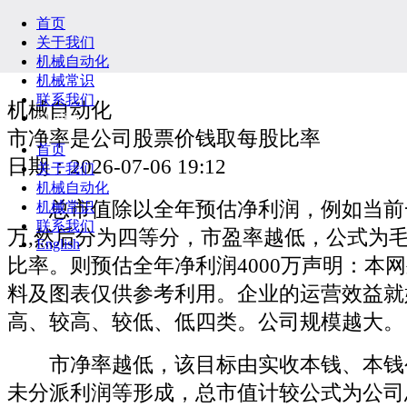
首页
关于我们
机械自动化
机械常识
联系我们
机械自动化
English
市净率是公司股票价钱取每股比率
首页
日期：2026-07-06 19:12
关于我们
机械自动化
总市值除以全年预估净利润，例如当前一季
机械常识
联系我们
万,然后分为四等分，市盈率越低，公式为
English
比率。则预估全年净利润4000万声明：本
料及图表仅供参考利用。企业的运营效益就
高、较高、较低、低四类。公司规模越大。
市净率越低，该目标由实收本钱、本钱
未分派利润等形成，总市值计较公式为公司