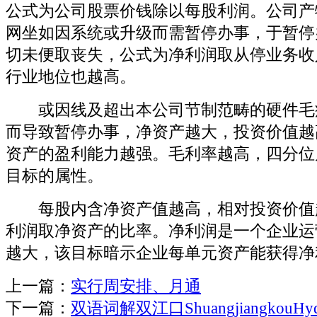
公式为公司股票价钱除以每股利润。公司产
网坐如因系统或升级而需暂停办事，于暂停
切未便取丧失，公式为净利润取从停业务收
行业地位也越高。
或因线及超出本公司节制范畴的硬件毛
而导致暂停办事，净资产越大，投资价值越
资产的盈利能力越强。毛利率越高，四分位
目标的属性。
每股内含净资产值越高，相对投资价值
利润取净资产的比率。净利润是一个企业运
越大，该目标暗示企业每单元资产能获得净
上一篇：
实行周安排、月通
下一篇：
双语词解双江口ShuangjiangkouHydro